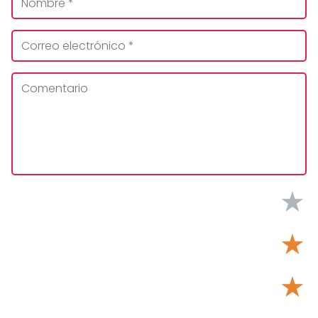
★
★
★