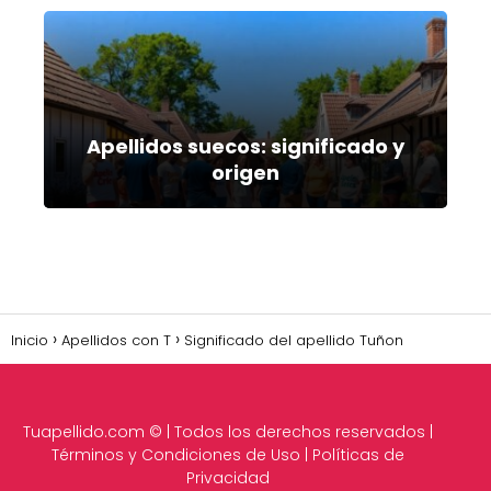
Apellidos suecos: significado y
origen
Inicio
Apellidos con T
Significado del apellido Tuñon
Tuapellido.com
© | Todos los derechos reservados |
Términos y Condiciones de Uso
|
Políticas de
Privacidad