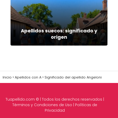
Apellidos suecos: significado y
origen
Inicio
Apellidos con A
Significado del apellido Angeloni
Tuapellido.com
© | Todos los derechos reservados |
Términos y Condiciones de Uso
|
Políticas de
Privacidad