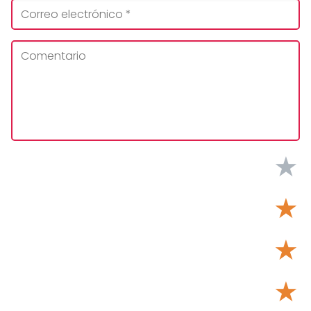
★
★
★
★